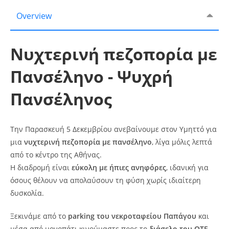
Overview
Νυχτερινή πεζοπορία με
Πανσέληνο - Ψυχρή
Πανσέληνος
Την Παρασκευή 5 Δεκεμβρίου ανεβαίνουμε στον Υμηττό για
μια
νυχτερινή πεζοπορία με πανσέληνο
, λίγα μόλις λεπτά
από το κέντρο της Αθήνας.
Η διαδρομή είναι
εύκολη με ήπιες ανηφόρες
, ιδανική για
όσους θέλουν να απολαύσουν τη φύση χωρίς ιδιαίτερη
δυσκολία.
Ξεκινάμε από το
parking του νεκροταφείου Παπάγου
και
μέσα από μονοπάτι κινούμαστε προς το
διάσελο του ΟΤΕ
,