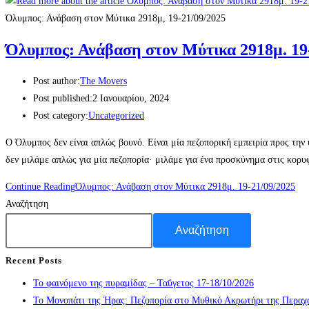
Όλυμπος: Ανάβαση στον Μύτικα 2918μ, 19-21/09/2025
Όλυμπος: Ανάβαση στον Μύτικα 2918μ. 19
Post author:
The Movers
Post published:
2 Ιανουαρίου, 2024
Post category:
Uncategorized
Ο Όλυμπος δεν είναι απλώς βουνό. Είναι μία πεζοπορική εμπειρία προς την
δεν μιλάμε απλώς για μία πεζοπορία· μιλάμε για ένα προσκύνημα στις κορ
Continue Reading
Όλυμπος: Ανάβαση στον Μύτικα 2918μ. 19-21/09/2025
Αναζήτηση
Αναζήτηση
Recent Posts
Το φαινόμενο της πυραμίδας – Ταΰγετος 17-18/10/2026
Το Μονοπάτι της Ήρας: Πεζοπορία στο Μυθικό Ακρωτήρι της Περαχ