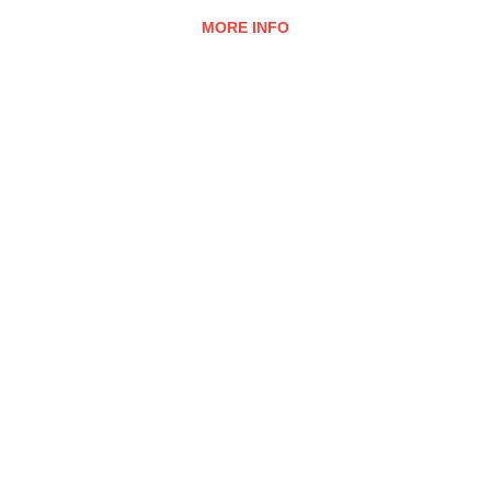
MORE INFO
ΑΚΤΟΠΛΟΪΚΑ
FERRYSCANNER.COM